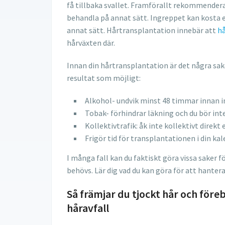
få tillbaka svallet. Framförallt rekommenderas
behandla på annat sätt. Ingreppet kan kosta e
annat sätt. Hårtransplantation innebär att
hå
hårväxten där.
Innan din hårtransplantation är det några sake
resultat som möjligt:
Alkohol- undvik minst 48 timmar innan 
Tobak- förhindrar läkning och du bör in
Kollektivtrafik: åk inte kollektivt direkt
Frigör tid för transplantationen i din ka
I många fall kan du faktiskt göra vissa saker f
behövs. Lär dig vad du kan göra för att hantera 
Så främjar du tjockt hår och före
håravfall