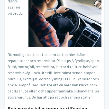
När du
äger en
bil vet du
förmodligen att det titt som tätt behövs både
reparationer och reservdelar. På https://fyndiq.se/sport-
fritid/motor/bil/reservdelar/ hittar du allt du behöver i
reservdelsväg – och lite till. Inte minst xenonlampor,
blixtljus, extraljus, dörrbelysning i LED, bilkameror och
enkla lamphållare. Det gör att du bara kan klicka hem
det du är ute efter, och slipper rannsaka bilhandlar eller
stora varuhus. Du har allt på ett och samma ställe.
Begagnade bilar populära i Sverige