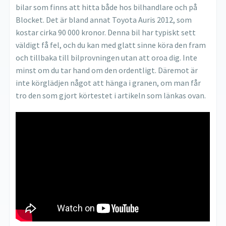
bilar som finns att hitta både hos bilhandlare och på
Blocket. Det är bland annat Toyota Auris 2012, som
kostar cirka 90 000 kronor. Denna bil har typiskt sett
väldigt få fel, och du kan med glatt sinne köra den fram
och tillbaka till bilprovningen utan att oroa dig. Inte
minst om du tar hand om den ordentligt. Däremot är
inte körglädjen något att hänga i granen, om man får
tro den som gjort körtestet i artikeln som länkas ovan.